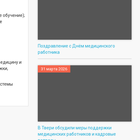
е обучение);
е
Поздравление с Днём медицинского
работника
медицину и
жки,
31 марта 2026
истемы
В Твери обсудили меры поддержки
медицинских работников и кадровые