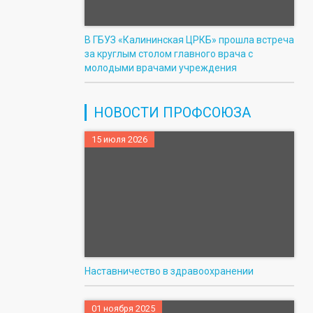
В ГБУЗ «Калининская ЦРКБ» прошла встреча
за круглым столом главного врача с
молодыми врачами учреждения
НОВОСТИ ПРОФСОЮЗА
15 июля 2026
Наставничество в здравоохранении
01 ноября 2025