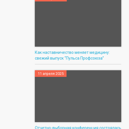
Как наставничество меняет медицину:
свежий выпуск “Пульса Профсоюза”
11 апреля 2025
Отчетно-выборная конференция состоялась