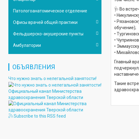
🩺 Во встре
Патологоанатомическое отделение
•⁠ ⁠Никулин
•⁠ ⁠Рязанов
Офисы врачей общей практики
обучение);
Фельдшерско-акушерские пункты
•⁠ ⁠Тургино
•⁠ ⁠Чуприян
Амбулатории
•⁠ ⁠Эммаусс
•⁠ ⁠Михайло
Главный вр
ОБЪЯВЛЕНИЯ
подчеркнул
наставниче
Что нужно знать о нелегальной занятости!
Такие встр
здравоохра
Официальный канал Министерства
здравоохранения Тверской области
Subscribe to this RSS feed