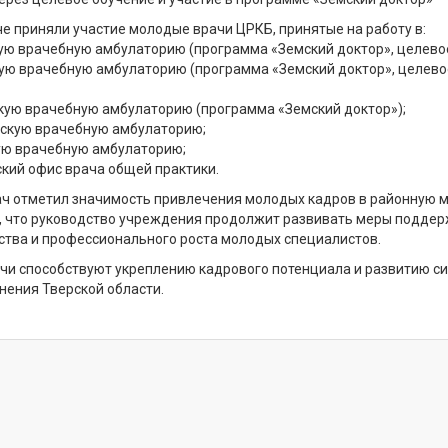
че приняли участие молодые врачи ЦРКБ, принятые на работу в:
скую врачебную амбулаторию (программа «Земский доктор», целево
скую врачебную амбулаторию (программа «Земский доктор», целево
вскую врачебную амбулаторию (программа «Земский доктор»);
овскую врачебную амбулаторию;
кую врачебную амбулаторию;
вский офис врача общей практики.
ач отметил значимость привлечения молодых кадров в районную 
, что руководство учреждения продолжит развивать меры поддер
ства и профессионального роста молодых специалистов.
ечи способствуют укреплению кадрового потенциала и развитию с
нения Тверской области.