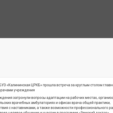
БУЗ «Калининская ЦРКБ» прошла встреча за круглым столом главн
врачами учреждения
уждения затронули вопросы адаптации на рабочих местах, организ
ельских врачебных амбулаториях и офисах врача общей практики,
твия с наставниками, а также возможности профессионального ра
ерез целевое обучение и участие в программе «Земский доктор»