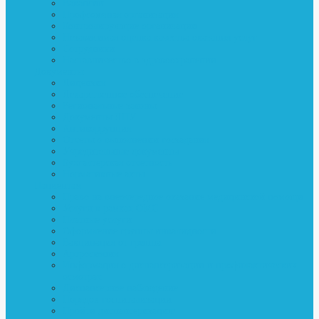
Вакансии
Профсоюзная организация
Контролирующие организации
Независимая оценка качества оказания услуг
Cотрудники
Наставничество в здравоохранении
Документы
Лицензия
Лекарственное обеспечение
Региональные законы
Документы ЛПУ
Антикоррупция
Отчеты о выполнении госзадания
Учредительные документы
Бухгалтерская отчетность
Нормативные акты
Пациентам
Право на внеочередное оказание медицинской помощи
Услуги в рамках ОМС
Платные услуги
Оформление группы инвалидности
Вакцинация от гриппа
Артроскопия
Информация о диспансеризации и профилактических
осмотрах
Диспансерное наблюдение
Порядок госпитализации
Пройти диспансеризацию