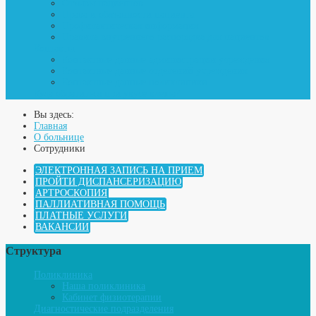
Отзывы пациентов
Права и обязанности пациента
Профилактическая информация
Правила внутреннего распорядка для пациентов
Контакты
Контактные данные администрации учреждения
Контактные данные отделений учреждения
Контактные данные поликлиники
Куда обратиться при укусе клеща?
Вы здесь:
Главная
О больнице
Cотрудники
ЭЛЕКТРОННАЯ ЗАПИСЬ НА ПРИЕМ
ПРОЙТИ ДИСПАНСЕРИЗАЦИЮ
АРТРОСКОПИЯ
ПАЛЛИАТИВНАЯ ПОМОЩЬ
ПЛАТНЫЕ УСЛУГИ
ВАКАНСИИ
Структура
Поликлиника
Наша поликлиника
Кабинет физиотерапии
Диагностические подразделения