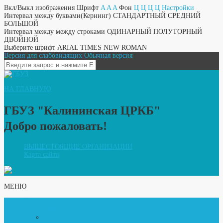
Вкл/Выкл изображения
Шрифт
A
A
A
Фон
Ц
Ц
Ц
Ц
Настройки
Интервал между буквами(Кернинг)
СТАНДАРТНЫЙ
СРЕДНИЙ
БОЛЬШОЙ
Интервал между между строками
ОДИНАРНЫЙ
ПОЛУТОРНЫЙ
ДВОЙНОЙ
Выберите шрифт
ARIAL
TIMES NEW ROMAN
Версия для слабовидящих
Обычная версия
НА ГЛАВНУЮ
ГБУЗ "Калининская ЦРКБ"
Добро пожаловать!
ВЫШЕСТОЯЩИЕ ОРГАНИЗАЦИИ
Карта сайта
МЕНЮ
Главная страница
О больнице
Сведения о руководителе