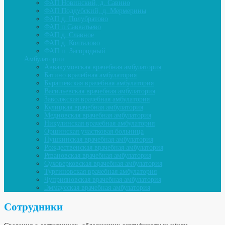
ФАП Новинский, д. Савино
ФАП Поддубский, д. Мермерины
ФАП д. Полубратово
ФАП п.Савватьево
ФАП д. Славное
ФАП д. Колталово
ФАП п. Загородный
Амбулатории
Аввакумовская врачебная амбулатория
Батино врачебная амбулатория
Бурашевская врачебная амбулатория
Васильевская врачебная амбулатория
Заволжская врачебная амбулатория
Кулицкая врачебная амбулатория
Медновская врачебная амбулатория
Никулинская врачебная амбулатория
Оршинская участковая больница
Пушкинская врачебная амбулатория
Рождественская врачебная амбулатория
Рязановская врачебная амбулатория
Суховерковская врачебная амбулатория
Тургиновская врачебная амбулатория
Чуприяновская врачебная амбулатория
Эммаусская врачебная амбулатория
Сотрудники