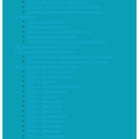
Отделение лучевой диагностики
Клинико-диагностическая лаборатория
Кабинет функциональной диагностики
Стационар
Отделение терапии
Отделение хирургии
Отделение паллиативной помощи
Инфекционное отделение
Отделение анестезиологии и реанимации
Патологоанатомическое отделение
Офисы врачей общей практики
Черногубовский офис врача общей практики
Михайловский офис врача общей практики
Фельдшерско-акушерские пункты
ФАП с. Беле-Кушальское
ФАП д. Большие Борки
ФАП п. Восток
ФАП п. Дмитрово-Черкассы
ФАП д. Дмитровское
ФАП д. Езвино
ФАП с. Ильинское
ФАП д. Каблуково
ФАП д. Квакшино
ФАП с. Красная Гора
ФАП д. Кумордино
ФАП д. Митенево
ФАП д. Нестерово
ФАП д. Никольское