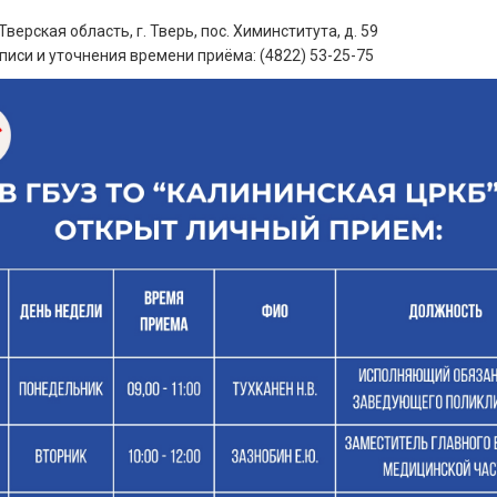
Тверская область, г. Тверь, пос. Химинститута, д. 59
писи и уточнения времени приёма: (4822) 53-25-75