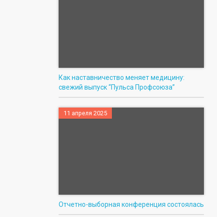
Как наставничество меняет медицину:
свежий выпуск “Пульса Профсоюза”
11 апреля 2025
Отчетно-выборная конференция состоялась