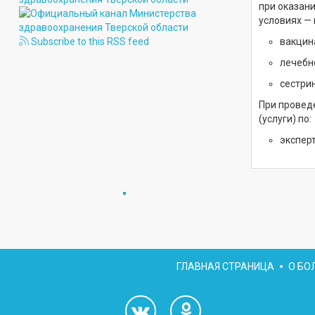
при оказан
условиях — 
вакцин
Subscribe to this RSS feed
лечебн
сестри
При провед
(услуги) по:
экспер
ГЛАВНАЯ СТРАНИЦА
О БО