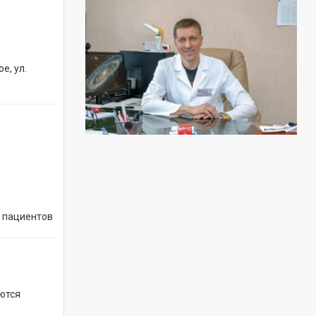
е, ул.
 пациентов
ются