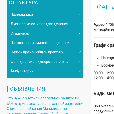
СТРУКТУРА
ФАП 
Поликлиника
Диагностические подразделения
Адрес:
1705
Молодёжная
Стационар
Патологоанатомическое отделение
График р
Офисы врачей общей практики
Понеде
Фельдшерско-акушерские пункты
Воскре
Амбулатории
08:00–12:00
12:00–14:00
ОБЪЯВЛЕНИЯ
Виды ме
Что нужно знать о нелегальной занятости!
При оказан
Официальный канал Министерства
следующие р
здравоохранения Тверской области