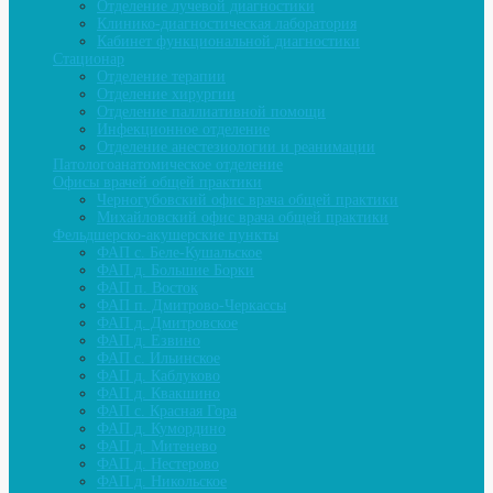
Отделение лучевой диагностики
Клинико-диагностическая лаборатория
Кабинет функциональной диагностики
Стационар
Отделение терапии
Отделение хирургии
Отделение паллиативной помощи
Инфекционное отделение
Отделение анестезиологии и реанимации
Патологоанатомическое отделение
Офисы врачей общей практики
Черногубовский офис врача общей практики
Михайловский офис врача общей практики
Фельдшерско-акушерские пункты
ФАП с. Беле-Кушальское
ФАП д. Большие Борки
ФАП п. Восток
ФАП п. Дмитрово-Черкассы
ФАП д. Дмитровское
ФАП д. Езвино
ФАП с. Ильинское
ФАП д. Каблуково
ФАП д. Квакшино
ФАП с. Красная Гора
ФАП д. Кумордино
ФАП д. Митенево
ФАП д. Нестерово
ФАП д. Никольское