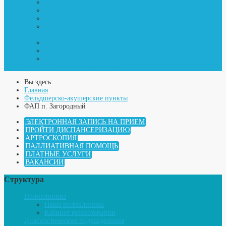
Отзывы пациентов
Права и обязанности пациента
Профилактическая информация
Правила внутреннего распорядка для пациентов
Контакты
Контактные данные администрации учреждения
Контактные данные отделений учреждения
Контактные данные поликлиники
Куда обратиться при укусе клеща?
Вы здесь:
Главная
Фельдшерско-акушерские пункты
ФАП п. Загородный
ЭЛЕКТРОННАЯ ЗАПИСЬ НА ПРИЕМ
ПРОЙТИ ДИСПАНСЕРИЗАЦИЮ
АРТРОСКОПИЯ
ПАЛЛИАТИВНАЯ ПОМОЩЬ
ПЛАТНЫЕ УСЛУГИ
ВАКАНСИИ
Структура
Поликлиника
Наша поликлиника
Кабинет физиотерапии
Диагностические подразделения