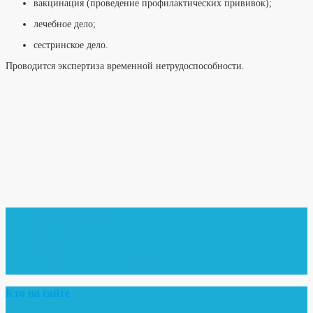
вакцинация (проведение профилактических прививок);
лечебное дело;
сестринское дело.
Проводится экспертиза временной нетрудоспособности.
Главная страница
О больнице
Документы
Пациентам
Контакты
Куда обратиться при укусе клеща?
Кто на сайте