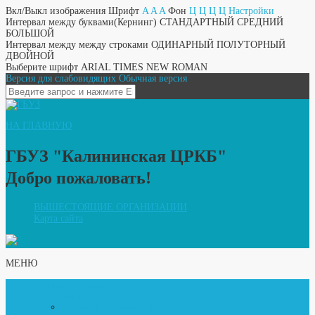
Вкл/Выкл изображения
Шрифт
A
A
A
Фон
Ц
Ц
Ц
Ц
Настройки
Интервал между буквами(Кернинг)
СТАНДАРТНЫЙ
СРЕДНИЙ
БОЛЬШОЙ
Интервал между между строками
ОДИНАРНЫЙ
ПОЛУТОРНЫЙ
ДВОЙНОЙ
Выберите шрифт
ARIAL
TIMES NEW ROMAN
Версия для слабовидящих
Обычная версия
НА ГЛАВНУЮ
ГБУЗ "Калининская ЦРКБ"
Добро пожаловать!
ВЫШЕСТОЯЩИЕ ОРГАНИЗАЦИИ
Карта сайта
МЕНЮ
Главная страница
О больнице
Сведения о руководителе