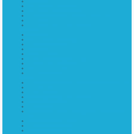
Вакансии
Профсоюзная организация
Контролирующие организации
Независимая оценка качества оказания услуг
Cотрудники
Наставничество в здравоохранении
Документы
Лицензия
Лекарственное обеспечение
Региональные законы
Документы ЛПУ
Антикоррупция
Отчеты о выполнении госзадания
Учредительные документы
Бухгалтерская отчетность
Нормативные акты
Пациентам
Право на внеочередное оказание медицинской помощи
Услуги в рамках ОМС
Платные услуги
Оформление группы инвалидности
Вакцинация от гриппа
Артроскопия
Информация о диспансеризации и профилактических
осмотрах
Диспансерное наблюдение
Порядок госпитализации
Пройти диспансеризацию