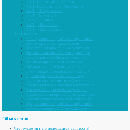
ФАП Новинский, д. Савино
ФАП Поддубский, д. Мермерины
ФАП д. Полубратово
ФАП п.Савватьево
ФАП д. Славное
ФАП д. Колталово
ФАП п. Загородный
Амбулатории
Аввакумовская врачебная амбулатория
Батино врачебная амбулатория
Бурашевская врачебная амбулатория
Васильевская врачебная амбулатория
Заволжская врачебная амбулатория
Кулицкая врачебная амбулатория
Медновская врачебная амбулатория
Никулинская врачебная амбулатория
Оршинская участковая больница
Пушкинская врачебная амбулатория
Рождественская врачебная амбулатория
Рязановская врачебная амбулатория
Суховерковская врачебная амбулатория
Тургиновская врачебная амбулатория
Чуприяновская врачебная амбулатория
Эммаусская врачебная амбулатория
Объявления
Что нужно знать о нелегальной занятости!